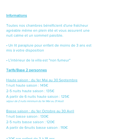
Informations
Toutes nos chambres bénéficient d'une fraîcheur
agréable même en plein été et vous assurent une
nuit calme et un sommeil paisible.
• Un lit parapluie pour enfant de moins de 3 ans est
mis à votre disposition
• L'intérieur de la villa est "non fumeur"
Tarifs/Base 2 personnes​
Haute saison : du 1er Mai au 30 Septembre
1 nuit haute saison : 145€
2-5 nuits haute saison : 135€
A partir de 6 nuits haute saison : 125€
séjour de 2 nuits minimum du 1er Mai
au 31 Août
Basse saison : du 1er Octobre au 30 Avril
1 nuit basse saison : 130€
2-5 nuits basse saison : 120€
A partir de 6nuits basse saison : 110€
+20
€ par enfant de 3 à 18 ans